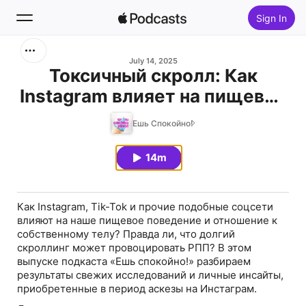
Sign In
Search
July 14, 2025
Токсичный скролл: Как
Instagram влияет на пищевое
Home
поведение
Ешь Спокойно!
New
14m
Top Charts
Как Instagram, Tik-Tok и прочие подобные соцсети
влияют на наше пищевое поведение и отношение к
собственному телу? Правда ли, что долгий
скроллинг может провоцировать РПП? В этом
выпуске подкаста «Ешь спокойно!» разбираем
результаты свежих исследований и личные инсайты,
приобретенные в период аскезы на Инстаграм.