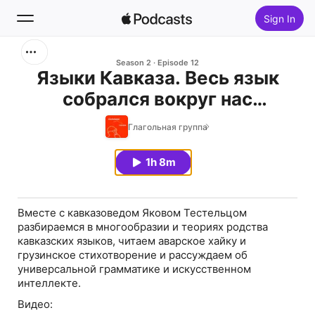
Sign In
Search
Season 2
Episode 12
Языки Кавказа. Весь язык
собрался вокруг нас
Home
(аудиоверсия)
Глагольная группа
New
1h 8m
Top Charts
Вместе с кавказоведом Яковом Тестельцом
разбираемся в многообразии и теориях родства
кавказских языков, читаем аварское хайку и
грузинское стихотворение и рассуждаем об
универсальной грамматике и искусственном
интеллекте.
Видео: