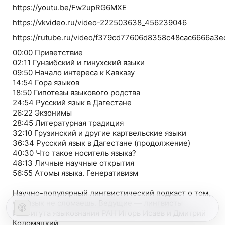
https://youtu.be/Fw2upRG6MXE
https://vkvideo.ru/video-222503638_456239046
https://rutube.ru/video/f379cd77606d8358c48cac6666a3e
00:00 Приветствие
02:11 Гунзибский и гинухский языки
09:50 Начало интереса к Кавказу
14:54 Гора языков
18:50 Гипотезы языкового родства
24:54 Русский язык в Дагестане
26:22 Экзонимы
28:45 Литературная традиция
32:10 Грузинский и другие картвельские языки
36:34 Русский язык в Дагестане (продолжение)
40:30 Что такое носитель языка?
48:13 Личные научные открытия
56:55 Атомы языка. Генеративизм
Научно-популярный лингвистический подкаст о том,
что язык не сломаешь. Ведущие — лингвисты
Института языкознания РАН Игорь Исаев и Дмитрий
Коломацкий.