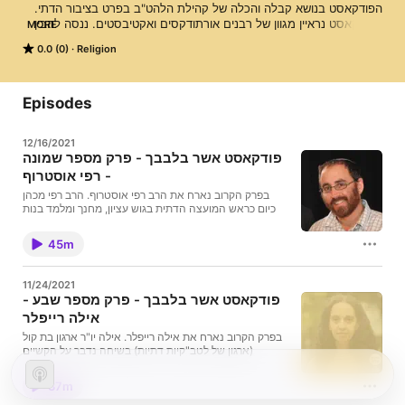
הפודקאסט בנושא קבלה והכלה של קהילת הלהט"ב בפרט בציבור הדתי. 
בפודקאסט נראיין מגוון של רבנים אורתודקסים ואקטיבסטים. ננסה להבין 
MORE
איך הרבנים מיישבים את הסתירה ההלכתית, איך הם ניגשים לסוגייה 
0.0 (0)
Religion
עם האקטיביסטים ננסה להבין באיזה מישור הם פועלים ומה הם עושים 
בתוכו.
Episodes
12/16/2021
פודקאסט אשר בלבבך - פרק מספר שמונה
- רפי אוסטרוף
בפרק הקרוב נארח את הרב רפי אוסטרוף. הרב רפי מכהן
כיום כראש המועצה הדתית בגוש עציון, מחנך ומלמד בנות
באולפנה גמרא ועוסק בחינוך למיניות חיובית. השיחה עם
הרב רפי מרתקת ונוגעת בנושאים שונים כמו: היחס של
45m
אלוהים לנטייה חד מינית, מערכת החוקים וההלכות לכלל
וליוצאים מן הכלל, על החשיפה של רפי לנושא הלהטבק''י
ואיך רגע החשיפה הזה שינה את השקפת מבטו. מקווים
11/24/2021
שתהיה לכם האזנה נעימה.
פודקאסט אשר בלבבך - פרק מספר שבע -
אילה רייפלר
בפרק הקרוב נארח את אילה רייפלר. אילה יו"ר ארגון בת קול
(ארגון של לטב"קיות דתיות) בשיחה נדבר על הקשיים
והאתגרים שכרוכים ביציאה מהארון, נדבר על איך הוקם
הארגון בת קול, ועל התמיכה והמענה שהארגון נותן. אילה
37m
תספר על הפעילויות המגוונות של ארגון בת קול בזירה
הציבורית ונזכיר את שיתוף הפעולה של הארגונים השונים עם