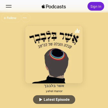
Sign In
Follow
Search
Home
New
Top Charts
אשר בלבבך
yahel manor
Latest Episode