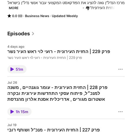
מרכז הנדל"ן גאה להציג את הפודקאסט המקצועי עבור אנשי נדל"ן בישראל 
MORE
0.0 (0)
Business News
Updated Weekly
בכל יום א' נארח את הדמויות הבולטות מכל קצוות ענף הנדל"ן הישראלי 
לדיון מעמיק ומקצועי בנוגע להתחדשות עירונית ונדל"ן בישראל ובעולם, 
במטרה להביא לכם את האינפורמציה האקטואלית, העדכונים החמים ואת 
Episodes
4 days ago
🎧 האזינו עכשיו !! 🎧
פרק 229 | החזית העירונית - רועי לוי ראש העיר נשר
פרק 229 | החזית העירונית - רועי לוי ראש העיר נשר
51m
Jul 26
פרק 228 | החזית העירונית - עומר גוגנהיים , משנה
למנכ״ל, פיתוח עסקי התחדשות עירונית ובקרה
אשטרום מגורים , אדריכלית אסנת אלרון מהנדסת
העיר חולון
פרק 228 | החזית העירונית - עומר גוגנהיים , משנה למנכ״ל, פיתוח עסקי
התחדשות עירונית ובקרה אשטרום מגורים , אדריכלית אסנת אלרון
1h 15m
מהנדסת העיר חולון
Jul 19
פרק 227 | החזית העירונית - מנכ"ל ושותף רובי