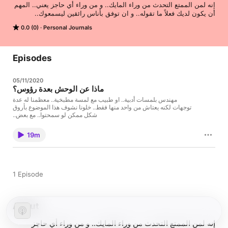
إنه لمن الممتع التحدث من وراء المايك.. و من وراء أي حاجز يعني.. المهم 
أن يكون لديك فعلاً ما تقوله.. و ان توفق بأناس رائقين ليسمعوك..
0.0 (0)
Personal Journals
Episodes
05/11/2020
ماذا عن الوحش بعدة رؤوس؟
مهندس بلمسات أدبية.. او طبيب مع لمسة مطبخية.. معظمنا له عدة
توجهات لكنه يعتاش من واحد منها فقط.. خلونا نشوف هذا الموضوع بأروق
شكل ممكن لو سمحتوا.. مع بعض..
19m
1 Episode
About
إنه لمن الممتع التحدث من وراء المايك.. و من وراء أي حاجز