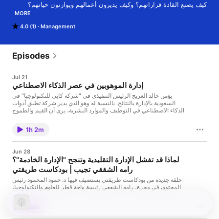
MORE
🎙️ طريقتي بودكاست مع د. حمود المحمود  رئيس المحتوى في مجرة حيث 
4.0 (1)
Management
نكشف خفايا القيادة وأساليب الإدارة. 
Episodes
Jul 21
إدارة الموهوبين في عصر الذكاء الاصطناعي
يؤمن خالد العريج الرئيس التنفيذي في "شركة كابي للتكنولوجيا" في
السعودية بالإدارة بالنتائج. بالنسبة له وهو الذي يدير شركة تطبق أدوات
الذكاء الاصطناعي في التوظيف والموارد البشرية، يرى أن القيم والطموح
عند الإنسان من أهم المبادئ التي يبحث عنها، وهو يرفض العمل مع
"العبقري الأحمق". ويرى أن الأقل خبرة قد يستحق الترقية أكثر من الأقدم
1h 2m
لأن الخبرة هي مفهوم يحتاج للتوضيح بحسب نوع المهام التي قام بها
الإنسان وليس عدد السنوات.
Jun 28
لماذا قد تفشل الإدارة التقليدية وتنجح "الإدارة الخادمة"؟
رامه الشققي تجيب | بودكاست طريقتي
حلقة جديدة من بودكاست طريقتي يستضيف فيها د. حمود المحمود رئيس
المحتوى في مجرة، رامه الشققي رئيسة واحة قطر للعلوم والتكنولوجيا،
صاحبة الخبرة الطويلة في تأسيس الشركات الناشئة ورعاية وتوجيه رواد
الأعمال. تقدم خبرتها الريادية والإدارية التي تجمع بين الإدارة الخادمة
28m
والصراحة المطلقة. فكيف تجمع بين هذين المنهجين في الإدارة بنجاح؟
حمّل تطبيق مجرة: أبل: https://apple.co/4f4aTMf أندرويد: