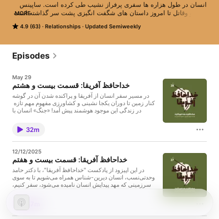
انسان در طول هزاره ها سفری پرفراز نشیب طی کرده است. ساپینس 
کنجکاو وقاتل تا امروز داستان های شگفت انگیزی پشت سر گذاشته است 
MORE
و اسماعیل میرفخرایی ژورنالیست و برنامه ساز پرسابقه رادیو و تلویزیون 
4.9 (63)
Relationships
Updated Semiweekly
در گفت و گو با دکتر حامد وحدتی نسب انسان دیرینه شناس این ادیسه را 
مرور می کنند.تهیه کننده سیاوش صفاریان پورتدوین احسان مهرجو- مروا 
کاظم زادهگرافیک خورشید آزادی
Episodes
May 29
خداحافظ آفریقا: قسمت بیست و هشتم
در مسیر سفر انسان از آفریقا و پراکنده شدن آن در گوشه
کنار زمین تا دوران یکجا نشینی و کشاورزی مفهوم مهم تازه
در زندگی این موجود هوشمند پیش آمد! «جنگ» انسان با
انسان از کجا، چرا و چگونه آغاز شد؟ تهیه کننده سیاوش
صفاریان‌پور تدوین مروا کاظم‌زاده طراح نشانه خورشید
32m
آزادی ضبط در استودیو کجا برای پیشنهادها و تبلیغات در
پادکست فارسی با ما در ارتباط باشید:
info@NewshaCast.com
12/12/2025
خداحافظ آفریقا: قسمت بیست و هفتم
​در این اپیزود از پادکست "خداحافظ آفریقا"، با دکتر حامد
وحدتی‌نسب، انسان‌ دیرین-شناس همراه می‌شویم تا به سوی
سرزمینی که مهد پیدایش انسان‌ نامیده می‌شود، سفر کنیم،
اتیوپی. نگاهی خواهیم داشت به اهمیت اتیوپی به عنوان گهواره
بشریت و یافته‌های کلیدی که درک ما از اجدادمان را تغییر
47m
داده‌اند. ​در این سفر شنوای روایت‌های دست اول دکتر
وحدتی‌نسب از رویارویی با این سرزمین پررمز و راز و زندگی