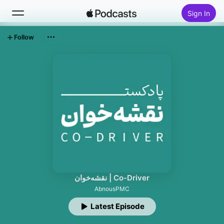
Sign In
Follow
Search
Home
New
Top Charts
نقشه‌خوان | Co-Driver
AbnousPMC
Latest Episode