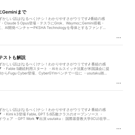
エGeminiまで
ずかしい話は(なるべく)ナシ！わかりやすさがウリです♪番組の感
2019年に「ILLUMINATE」を立ち上げ
e 5 Opus登場・テスラにGrok、WaymoにGemini搭載・
学中に、AI開発ベンチャーPKSHA Technologyを母体とするファンド
ユーグレナにM&A。7/1から生成AI関連の仕
経て、2023年にMichikusa株式会社を創業。ハヤカワ五味：1995年
019年に生理をテーマにしたプロジェクト「ILLUMINATE」を始
クテストも解説
ずかしい話は(なるべく)ナシ！わかりやすさがウリです♪ 番組の感
・Fable 5継続利用スタート ・AIキルスイッチ法案が米国議会に提
a AIからFugu Cyber登場、CyberGYmベンチで一位に ・usutaku雑談:
echnologyを母体とするファンドPKSHA Capitalにてアソシエイ
a株式会社を創業。 ハヤカワ五味： 1995年東京都生まれ。株式会社ウツワ
ジェクト「ILLUMINATE」を始動。2022年にそれぞれM&A。
ずかしい話は(なるべく)ナシ！わかりやすさがウリです♪ 番組の感
i k3登場 Fable, GPT 5.6匹敵クラスのオープンソース ・
のハードウェア ・GPT Work ▼出演 usutaku： 国際基督教大学(ICU)在学中
卒業後、Amazon Japanに入社。その後AI受託開発会社の取締役を経
役。多摩美術大学在学中にランジェリーブランド「feast」を立ち上
生成AI関連の事業にも関わっている。