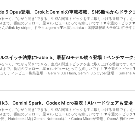
を創設。SNS総フォロワー40万人越え。

aude 5 Opus登場、GrokとGeminiの車載搭載、SNS断ちからドラク
ハヤカワ五味：

株式会社ウツワ 代表取締役。

る〜く、"ながら聞き"できる、生成AI関連トピックを主に取り上げる番組です。む
多摩美術大学入学後の2014にランジェリーブランド「feast」を
I まで。番組のフォロー、星★(レビュー)とっても嬉しいです！▼今週のトピック▼・Claud
さんのlink by stripe、ドラクエgemini▼出演usutaku：国際基督教大学(ICU)在
る。2022年にfeastは事業譲渡、ILLUMINATEは株式会社
アソシエイトを経験。卒業後、Amazon Japanに入社。その後AI受託開発会社の取締役を
事。
ワ代表取締役。多摩美術大学在学中にランジェリーブランド「feast」を立ち上げ、2
&A。現在は生成AI関連の事業にも関わっている。
 AIキルスイッチ法案にFable 5、最新AIモデル続々登場！ベンチマー
る〜く、"ながら聞き"できる、生成AI関連トピックを主に取り上げる番組です。む
I まで。番組のフォロー、星★(レビュー)とっても嬉しいです！ ▼今週のトピック▼ 
ュリティレビュー機能登場 ・Gemini 3.6 Flash, Gemini 3.5 Cyber登場 ・Sakan
？ ▼出演 usutaku： 国際基督教大学(ICU)在学中に、AI開発ベンチャーPKSHA T
n Japanに入社。その後AI受託開発会社の取締役を経て、2023年にMichikus
中にランジェリーブランド「feast」を立ち上げ、2019年に生理をテーマにしたプロ
も関わっている。
mi k3、Gemini Spark、Codex Micro発表！AIハードウェアも登場
る〜く、"ながら聞き"できる、生成AI関連トピックを主に取り上げる番組です。む
 まで。番組のフォロー、星★(レビュー)とっても嬉しいです！ ▼今週のトピック▼ ・Kim
rk公開、NotebookLMはGemini Notebookに ・Codex Microが登場、OpenAI初
A Technologyを母体とするファンドPKSHA Capitalにてアソシエイトを経験。
usa株式会社を創業。 ハヤカワ五味： 1995年東京都生まれ。株式会社ウツワ代表取締
にしたプロジェクト「ILLUMINATE」を始動。2022年にそれぞれM&A。現在は