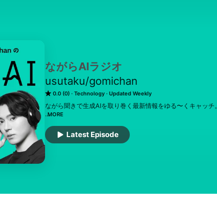
ながらAIラジオ
usutaku/gomichan
0.0 (0)
Technology
Updated Weekly
ながら聞きで生成AIを取り巻く最新情報をゆる〜くキャッチ。
MORE
毎週月曜日朝9時に配信。ゆる〜く、"ながら聞き"できる、
です。むずかしい話は(なるべく)ナシ！わかりやすさがウリで
Latest Episode
▼コメント

番組へのコメントや感想は #ながらAI まで。

Spotify、Apple podcast へ、フォローやコメント、
▼出演

usutaku：

AI研修を提供するMichikusa株式会社CEO。

AIの研究開発を行うPKSHA Technologyを母体としたファンドPKS
Amazon JapanにてAccount Manager、AI開発ベンチ