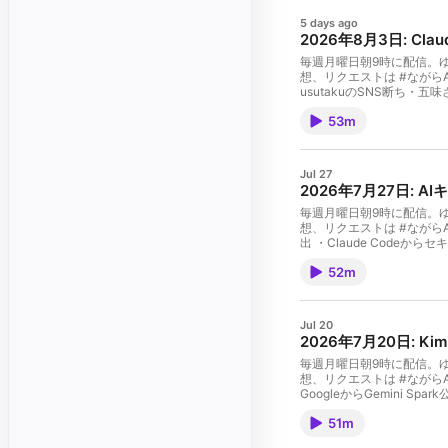
5 days ago
2026年8月3日: Cl
毎週月曜日朝9時に配信。ゆ
想、リクエストは #ながらA
usutakuのSNS断ち・五味
PKSHA Capitalにて
53m
東京都生まれ。株式会社ウツ
動。2022年にそれぞれM
Jul 27
2026年7月27日:
毎週月曜日朝9時に配信。ゆ
想、リクエストは #ながらA
出 ・Claude Codeからセキ
ベンチマークテストってなんなの
52m
トを経験。卒業後、Amazo
代表取締役。多摩美術大学在学
現在は生成AI関連の事業に
Jul 20
2026年7月20日: Ki
毎週月曜日朝9時に配信。ゆ
想、リクエストは #ながらAI
GoogleからGemini Spa
に、AI開発ベンチャーPKSH
51m
て、2023年にMichik
げ、2019年に生理をテーマ