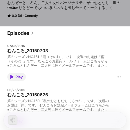
むんぞーところん、二人の女性パーソナリティが中心となり、世の
中のわりとどーでもいい系のネタを出し合ってトークする、くりら
MORE
じ初“限りなくトゲの少ない、軽いノリのぽわーんとした雑談”番組
0.0 (0)
Comedy
です（笑）。むんころ用次回のお題宛メールフォームはこちらころ
んとむんぞー宛に届きます。どしどしメールしてくださいね～♪
Episodes
07/02/2015
むんころ_20150703
第６シーズンNO.161「雨（その1）」です。 次週のお題は「雨
（その2）」です。 むんころお題宛メールフォームはこちらから
※ころんとむんぞー、二人宛に届くメールフォームです。 また、
「こんなお題はどうでしょう？」ってメールも常時募集
中！・・・本来のお題宛メールと別便で送っていただけると、管
Play
理しやすくって助かります（笑） 次回の収録＆生放送は7月8日
（水）の19:00頃～。お題宛メールお一人１通のみ有効ルール厳守
になっております。よーく考えて、でもメールはお早めに～ ・な
06/25/2015
のにさん・・・ややうけ ・た～さん・・・・ややうけ ・まさや～
むんころ_20150626
ん・・・ややうけ
第６シーズンNO.160「私のおともだち（その2）」です。 次週の
お題は「雨」です。 むんころお題宛メールフォームはこちらから
※ころんとむんぞー、二人宛に届くメールフォームです。 また、
「こんなお題はどうでしょう？」ってメールも常時募集
中！・・・本来のお題宛メールと別便で送っていただけると、管
Play
理しやすくって助かります（笑） 次回の収録＆生放送は7月1日
（水）の19:00頃～。お題宛メールお一人１通のみ有効ルール厳守