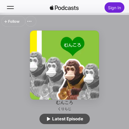
Sign In
Follow
Search
Home
New
Top Charts
むんころ
くりらじ
Latest Episode