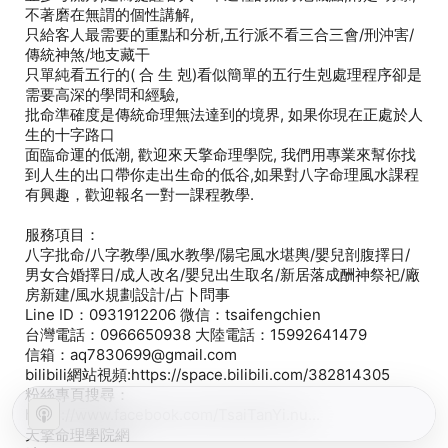
不著磨在無謂的個性講解,
只給客人最需要的重點和分析,五行派不看三合三會/刑沖害/
傳統神煞/地支藏干
只單純看五行的( 合 生 剋)看似簡單的五行生剋處理程序卻是
需要高深的學問和經驗,
批命準確度是傳統命理無法達到的境界, 如果你現在正處於人
生的十字路口
面臨命運的低潮, 歡迎來天擎命理學院, 我們用專業來幫你找
到人生的出口帶你走出生命的低谷,如果對八字命理風水課程
有興趣，歡迎報名一對一課程教學.
服務項目：
八字批命/八字教學/風水教學/陽宅風水堪輿/嬰兒剖腹擇日/
男女合婚擇日/成人改名/嬰兒出生取名/新居落成酬神祭祀/廠
房新建/風水規劃設計/占卜問事
Line ID：0931912206 微信：tsaifengchien
台灣電話：0966650938 大陸電話：15992641479
信箱：aq7830699@gmail.com
bilibili網站視頻:https://space.bilibili.com/382814305
粉絲專頁搜尋：
https://www.facebook.com/TsaiTanYi.nu...
天擎命理學院網