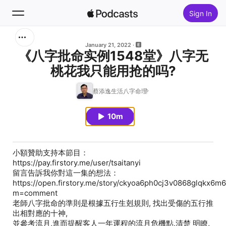
Sign In
Search
January 21, 2022
《八字批命实例1548堂》八字无
桃花我只能用抢的吗?
Home
蔡添逸生活八字命理
New
10m
Top Charts
小額贊助支持本節目：
https://pay.firstory.me/user/tsaitanyi
留言告訴我你對這一集的想法：
https://open.firstory.me/story/ckyoa6ph0cj3v0868glqkx6m
m=comment
老師八字批命的準則是根據五行生剋規則, 找出受傷的五行推
出相對應的十神,
並參考流月,進而提醒客人一年運程的流月危機點,清楚 明瞭,