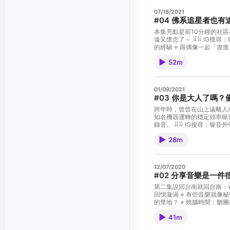
07/18/2021
#04 佛系追星者也有
本集亮點是前10分鐘的社區小動物追趕跑跳碰現場轉播！ 2021年2月1日，我們在
遠又懷念了～ ⠿⠿ IG搜尋：噪音外帶 noisetogo ⠿⠿ 00:01 貓咪Happy的一天： 閒聊時遇到社區寵兒Happy，以及他和陌生貓咪、樹上的鳥、路過的柴柴對峙的日常 09:08 佛系追星
的經驗 ⋄ 跟偶像一起「攻進」小巨蛋是一種感動 ⋄ 追星是浮木？人生低潮時很容易陷入 ⋄ 買周邊到底是什麼心態：為了證明我們的愛？ ⋄ 題外話：想購物時就去買寵物用品 16:12 追
星的三種心態 ⋄ 第1種：放在神壇上 ⋄ 第2種：像隔壁班的學長 ⋄ 第3種：像一起成長的朋友 ⋄ 隱藏版：就是會讓人追到暈船的那種啦 22:55 偶像是怎麼煉成的 ⋄ 想不想看到偶像人性
52m
化的一面？ ⋄ 要花錢才能跟偶像拉近距離 ⋄ 他們的職業不是唱歌，是收服人心 ⋄ 從出道節目到粉絲專屬愛稱，讓你一步步掉進去 ⋄ 「韓國偶像救世界」 32:34 我們開始追星的起點 ⋄
跟迷妹住在一起：被逼看選秀節目 ⋄ 只有帥是不夠的，還要有酸甜苦辣 ⋄ 從第一代到第三代偶像的演變 ⋄ 追星是一時的，情感連結是一輩子的 
Powered by Firstory Hosti
01/09/2021
#03 你是大人了嗎
跨年時，曾曾在山上遠離人潮，小
知名機器運轉的穩定頻率噪
錄音。 ⠿⠿ IG搜尋：噪音外帶 noisetogo ⠿⠿ 00:01 延續上集：喜歡站著聽團，還是坐著聽表演？ 02:34 你覺得你
是大人了嗎？ ⋄ 沒有長大的感覺，是因為沒有「成年禮」？ ⋄ 《王冠》：如果沒有加冕儀式，她還是女王嗎？ ⋄
28m
小時候不懂的那些儀式，現在懂了嗎？ 09:15 儀式感 v.s 儀式：儀式感是儀式嗎
一巴掌，強制重生小王 2.0 ⋄ 儀式感是過渡：現代人追求的儀式感，是養成愛自己的習慣 ⋄ 當習慣成自然，儀式感
成癮的副作用 14:27 儀式是人類生存之必須 ⋄ 想像一個沒有儀式的平行時空...人類怎麼過？ ⋄ 小王想學《魔女宅急
便》，體驗充滿未知的成年禮 ⋄ 如果跨年沒有倒數...一語成讖！錯過 5、4、3、2、1 的我們，到現在
12/07/2020
#02 分享音樂是一
第二集說回台南就回台南：在「貴人散步音樂節」散步！ IG搜尋：噪音外帶 noiseto
回憶漩渦 ⋄ 有些音樂就像秘密基地 ⋄ 歌單就像衣櫥，不想被窺探 ⋄ 和對的音樂相遇，其實需要緣分 聽現場表演 vs. 在家聽音樂 どっち？ ⋄ 曾曾最愛live的獨特魅力，搖滾區卻是小王
的禁地？ ⋄ 燒腦時間：聽團就像進入中介狀態 ⋄ 曾曾的中介經驗：靈魂升空成泡泡？ ⋄ 心在聊天，身體卻被live表演的聲音「召喚」，why？ ⋄ 好的現場表演，就像一個魚缸 ⋄ 為什
41m