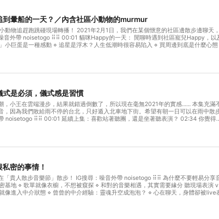
追到暈船的一天？／內含社區小動物的murmur
某個愜意的社區邊散步邊聊天，和動物、社區居民搭話的日子，在三級警戒微解封的此刻，變得又遙
⋄ 讓我們入坑的偶像都有什麼特質？
ng
？儀式是必須，儀式感是習慣
王在雲端漫步，結果就錯過倒數了，所以現在毫無2021年的實感...... 本集充滿不
音，因為我們敗給雨不停的台北，只好遁入北車地下街。希望有朝一日可以在雨中散
？ ⋄ 儀式是歸零：小王要曾曾賞她
還停留在
2020 年 ⋄ 小孩長大有成年禮，那父母呢？ Powered by Firstory Hosting
件很私密的事情！
go ⠿⠿ 為什麼不要輕易分享音樂給別人： ⋄ 「聽到前奏就想到他！」聽團聽到一半，小王被捲入
麼要一直花錢去看同一組樂團的表演？ Powered by Firstory Hosting