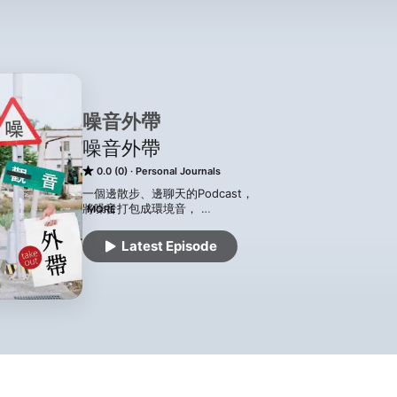
噪音外帶
噪音外帶
0.0 (0)
Personal Journals
一個邊散步、邊聊天的Podcast， 

將噪音打包成環境音， 

MORE
外帶給享受獨處時光的你， 

邀請你加入我們的城市漫遊。 

Latest Episode
IG搜尋：噪音外帶 noisetogo 

Powered by Firstory Hosting