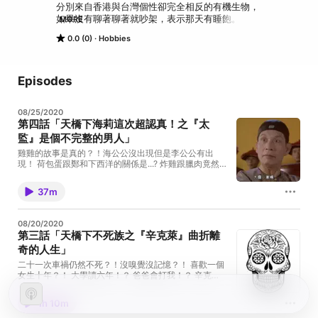
分別來自香港與台灣個性卻完全相反的有機生物， 

如果沒有聊著聊著就吵架，表示那天有睡飽。 

MORE
每週二、五天橋下開店說故事！ 

0.0 (0)
Hobbies
Powered by Firstory Hosting
Episodes
08/25/2020
第四話「天橋下海莉這次超認真！之『太
監』是個不完整的男人」
雞雞的故事是真的？！海公公沒出現但是李公公有出
現！ 荷包蛋跟鄭和下西洋的關係是...? 炸雞跟臘肉竟然
有關係？！ 海莉這次超認真做功課！ 掌聲鼓勵鼓勵～！
Powered by Firstory Hosting
37m
08/20/2020
第三話「天橋下不死族之『辛克萊』曲折離
奇的人生」
二十一次車禍仍然不死？！沒嗅覺沒記憶？！ 喜歡一個
女生十年？！ 大學讀六年！？ 爸爸會打我！？ 辛克萊
如何從單純的國中生轉生成勵志的不死族？ Powered
by Firstory Hosting
1h 10m