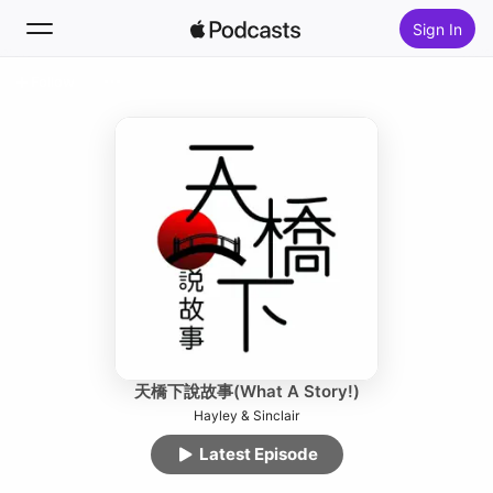
Sign In
Follow
Search
Home
New
Top Charts
天橋下說故事(What A Story!)
Hayley & Sinclair
Latest Episode