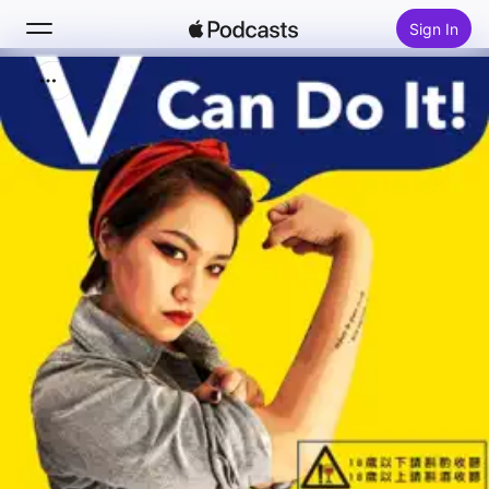
Sign In
Search
Home
New
Top Charts