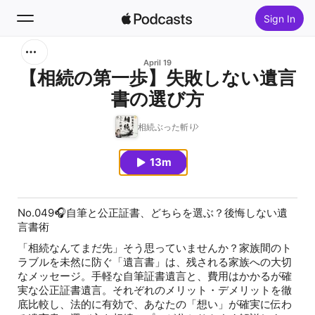
Sign In
Search
April 19
【相続の第一歩】失敗しない遺言
書の選び方
Home
相続ぶった斬り
New
13m
Top Charts
No.049🎧自筆と公正証書、どちらを選ぶ？後悔しない遺
言書術
「相続なんてまだ先」そう思っていませんか？家族間のト
ラブルを未然に防ぐ「遺言書」は、残される家族への大切
なメッセージ。手軽な自筆証書遺言と、費用はかかるが確
実な公正証書遺言。それぞれのメリット・デメリットを徹
底比較し、法的に有効で、あなたの「想い」が確実に伝わ