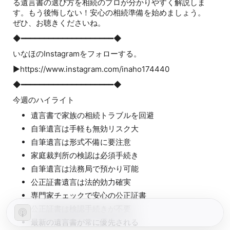
る遺言書の選び方を相続のプロが分かりやすく解説しま
す。もう後悔しない！安心の相続準備を始めましょう。
ぜひ、お聴きくださいね。
◆━━━━━━━━━━━━━━━━━━━━◆
いなほのInstagramをフォローする。
▶️https://www.instagram.com/inaho174440
◆━━━━━━━━━━━━━━━━━━━━◆
今週のハイライト
遺言書で家族の相続トラブルを回避
自筆遺言は手軽も無効リスク大
自筆遺言は形式不備に要注意
家庭裁判所の検認は必須手続き
自筆遺言は法務局で預かり可能
公正証書遺言は法的効力確実
専門家チェックで安心の公正証書
公正証書は検認手続きが不要
最新の遺言書が常に優先される