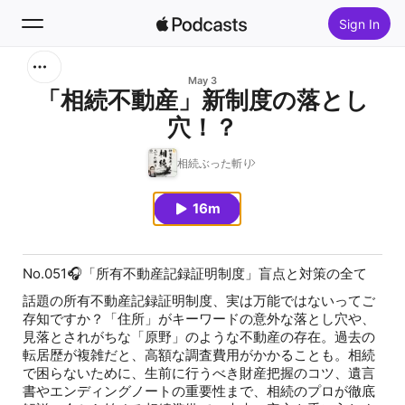
Sign In
Search
May 3
「相続不動産」新制度の落とし
穴！？
Home
相続ぶった斬り
New
16m
Top Charts
No.051🎧「所有不動産記録証明制度」盲点と対策の全て
話題の所有不動産記録証明制度、実は万能ではないってご
存知ですか？「住所」がキーワードの意外な落とし穴や、
見落とされがちな「原野」のような不動産の存在。過去の
転居歴が複雑だと、高額な調査費用がかかることも。相続
で困らないために、生前に行うべき財産把握のコツ、遺言
書やエンディングノートの重要性まで、相続のプロが徹底