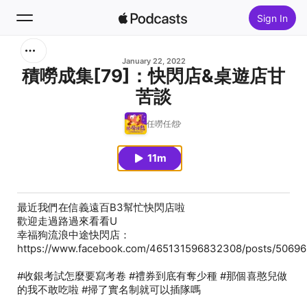
Sign In
Search
January 22, 2022
積嘮成集[79]：快閃店&桌遊店甘
苦談
Home
任嘮任怨
New
11m
Top Charts
最近我們在信義遠百B3幫忙快閃店啦
歡迎走過路過來看看U
幸福狗流浪中途快閃店：
https://www.facebook.com/465131596832308/posts/5069
#收銀考試怎麼要寫考卷 #禮券到底有奪少種 #那個喜憨兒做
的我不敢吃啦 #掃了實名制就可以插隊嗎