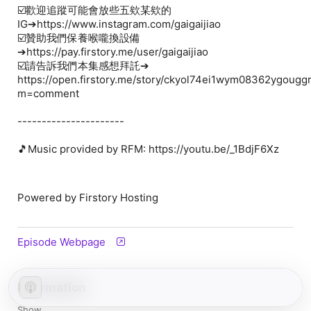
☑️歡迎追蹤可能會放些五欸某欸的
IG➔https://www.instagram.com/gaigaijiao
☑️贊助我們保養喉嚨換設備
➔https://pay.firstory.me/user/gaigaijiao
☑️請告訴我們本集感想拜託➔
https://open.firstory.me/story/ckyol74ei1wym08362ygougg
m=comment
----------------------
🎵Music provided by RFM: https://youtu.be/_1BdjF6Xz
Powered by Firstory Hosting
Episode Webpage
Information
Show