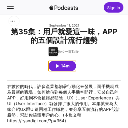
Sign In
Search
September 11, 2021
第35集：用戶就愛這一味，APP
的五個設計流行趨勢
Home
數位一番Talk
New
14m
Top Charts
在數位的時代，許多產業都朝著行動化來發展，而手機就成
為最新的戰場，如何搶佔到每個人手機空間裡，安裝自己的
APP，好用到不會被輕易移除，UX（User Experience）與
UI（User Interface）就發揮了很大的作用。本集就來為大
家介紹UX跟UI這兩種工作職務，並分享五個流行的APP設計
趨勢，幫助你搞懂用戶的心。(本集文稿
https://ryandigi.com/?p=954)