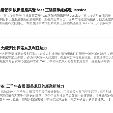
本節目由經濟部國際貿易署及外貿協會共同製作播出。 

學 以機靈應萬變 feat.正陽國際總經理 Jessica
Powered by Firstory Hosting
知識】中東市場經營學 以機靈應萬變 feat.正陽國際總經理 Jessica中東市場近年在能源轉
帶動下，逐漸展現新的成長動能。對臺灣企業而言，這片市場雖充滿機會，但文化差
長期布局的耐心。本集邀請專精汽配領域的 正陽國際總經理 Jessica，分享多年深
關係、區域差異到在地文化，解析臺灣企業如何以信任與在地理解，打開市場機會！
型與新商機🔸 建立信任：比成交更重要的第一步🔸 杜拜與區域市場布局策略🔸 商務
角下的中東工作現場🔸 從生活日常看見真正的中東趕快訂閱 Podcast【經貿航海王】
誌【經貿透視雙周刊】https://www.trademag.org.tw/【歡迎至各平台收聽經貿
3gv •Castbox https://reurl.cc/1eO6NX •Castro https://reurl.cc/b7mQpy •Fistory h
大經濟體 探索奈及利亞魅力
BOX https://reurl.cc/V8WdnA •Player FM https://reurl.cc/b7mQrl •Pocket
mOqy •Podcast Addict https://reurl.cc/DmOzV5•Radio
第一大經濟體 探索奈及利亞魅力 許多人對非洲市場的想像往往帶著一層神祕的濾鏡 ，但
O66D •RSS https://reurl.cc/MRzl9K •Spotify https://reurl.cc/klozkd•SoundON htt
中更加豐富且多變 。作為非洲第一大經濟體，奈及利亞不僅充滿挑戰，更隱含著巨大
歡迎瀏覽貿協最新資
駐拉哥斯台貿中心主任林志都 Cris ，帶領我們深入他在西非經貿第一線駐點四年的深
w.facebook.com/myTAITRA/ •Instagram https://www.instagram.com/taitra_tai
ast【經貿航海王】聽取每集內容喔！ 👉專業經貿雜誌【經貿透視雙周刊】
an/ •Youtube https://www.youtube.com/@TAITRAstudio/videos Powered by Firstory Hosting
ag.org.tw/【歡迎至各平台收聽經貿航海王】: •
3gv •Castbox https://reurl.cc/1eO6NX •Castro https://reurl.cc/b7mQpy •Fistory h
BOX https://reurl.cc/V8WdnA •Player FM https://reurl.cc/b7mQrl •Pocket
mOqy •Podcast Addict https://reurl.cc/DmOzV5•Radio
O66D •RSS https://reurl.cc/MRzl9K •Spotify https://reurl.cc/klozkd•SoundON htt
谷: 三千年古國 亞美尼亞的產業新魅力
歡迎瀏覽貿協最新資
w.facebook.com/myTAITRA/ •Instagram https://www.instagram.com/taitra_tai
力 位於歐亞交界的亞美尼亞，或許對多
an/ •Youtube https://www.youtube.com/@TAITRAstudio/videos Powered by Firstory Hosting
但這個擁有近三千年歷史的國度，正悄悄在科技與產業版圖中嶄露頭角。本集邀請外
 Allen，從第一線駐外觀察出發，帶我們認識這個「高加索矽谷」的真實樣貌。 【本
.cc/GeN3gv