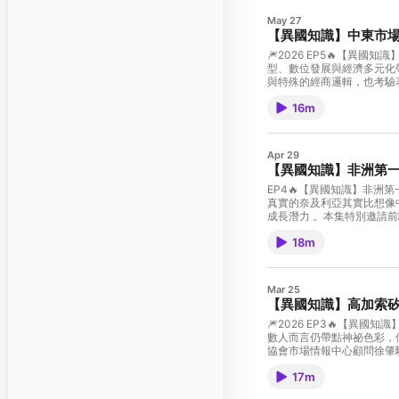
May 27
【異國知識】中東市場經營
🎆2026 EP5🔥【異國
型、數位發展與經濟多元化
與特殊的經商邏輯，也考驗著
中東的第一線觀察。從客戶
16m
【本集菜單】🔸 中東市場轉
化裡的人情與節奏🔸 女性視
聽取每集內容喔！ 👉專業經貿雜
航海王】: •
Apr 29
Apple https://reurl.cc/GeN
【異國知識】非洲第一
tps://reurl.cc/a1xOjY •KK
Casts https://reurl.cc/b7
EP4🔥【異國知識】非洲
Public https://reurl.cc/1e
真實的奈及利亞其實比想像
://reurl.cc/rrEQpr【
成長潛力 。本集特別邀請前
訊】: •Facebook https://ww
刻觀察！趕快訂閱 Podc
18m
https://www.tradem
Apple https://reurl.cc/GeN
tps://reurl.cc/a1xOjY •KK
Casts https://reurl.cc/b7
Mar 25
Public https://reurl.cc/1e
【異國知識】高加索矽
://reurl.cc/rrEQpr【
訊】: •Facebook https://ww
🎆2026 EP3🔥【異國知識】高加索矽谷 三千年古國 亞美尼亞的產業新魅
數人而言仍帶點神祕色彩，
協會市場情報中心顧問徐肇駿
集菜單】 🔹走進粉紅城市：葉里溫的日常 🔹IT 產業實力與國際企業佈局 🔹餐桌上的社交與民族性 🔹與亞美尼亞人
17m
的商務溝通心法 趕快訂閱 Podcast【經貿航海王】聽取每集內容喔！ 👉專業經貿雜誌【經貿透視雙周刊】
https://www.trademag.org.tw/ 【歡迎至各平台收聽經貿航海王】: • Apple https://reurl