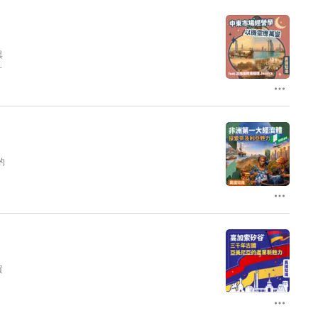
異
耕
文
t
ps
的
w
t
ps
w
貿