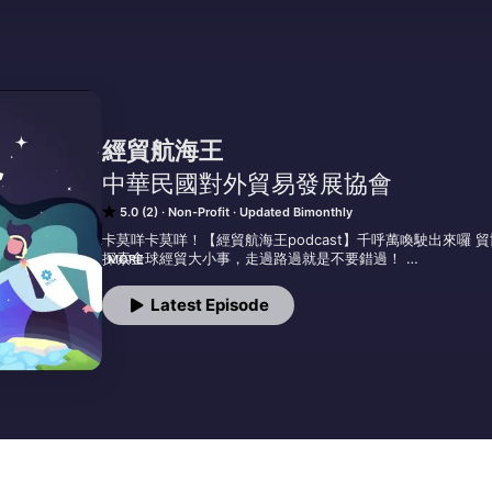
經貿航海王
中華民國對外貿易發展協會
5.0 (2)
Non-Profit
Updated Bimonthly
卡莫咩卡莫咩！【經貿航海王podcast】千呼萬喚駛出來囉 貿
探索全球經貿大小事，走過路過就是不要錯過！ 

MORE
節目主題包括熱門話題、異國知識、產業新知、封面故事等單元
Latest Episode
歡迎緊追《經貿透視》臉書粉絲團，許願節目主題、參與提問，
經貿透視雙周刊資訊網：www.trademag.org.tw 

Facebook：https://www.facebook.com/it.biweekly/ 

Podcast編輯台信箱：trade@taitra.org.tw 

關於《中華民國對外貿易發展協會》： 

簡稱外貿協會或貿協，是中華民國經濟部結合其轄境內工商團體
各界拓展對外貿易為設立宗旨。目前，外貿協會除位在臺灣臺
及高雄等5個國內辦事處，以及遍布全球各地63個據點的臺灣貿