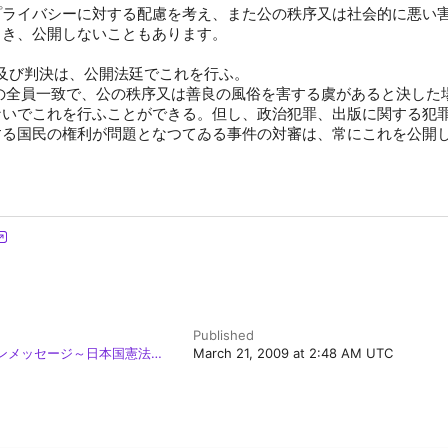
プライバシーに対する配慮を考え、また公の秩序又は社会的に悪い
とき、公開しないこともあります。
審及び判決は、公開法廷でこれを行ふ。
の全員一致で、公の秩序又は善良の風俗を害する虞があると決した
ないでこれを行ふことができる。但し、政治犯罪、出版に関する犯
する国民の権利が問題となつてゐる事件の対審は、常にこれを公開
Published
ンメッセージ～日本国憲法を
March 21, 2009 at 2:48 AM UTC