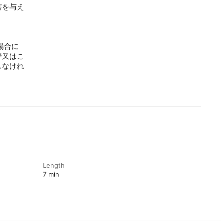
害を与え
場合に
罪又はこ
しなけれ
Length
7 min