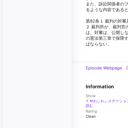
また、訴訟関係者の
るような内容である
第82条１ 裁判の対
２ 裁判所が、裁判官
は、対審は、公開し
の憲法第三章で保障
ばならない。
Episode Webpage
Information
Show
ＦＭわぃわぃステーショ
読む
Rating
Clean