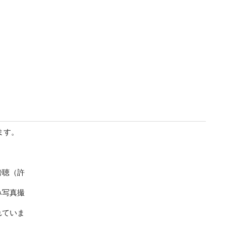
ます。
傍聴（許
み写真撮
れていま