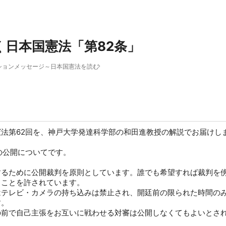
く日本国憲法「第82条」
ションメッセージ～日本国憲法を読む
法第62回を、神戸大学発達科学部の和田進教授の解説でお届けし
の公開についてです。
するために公開裁判を原則としています。誰でも希望すれば裁判を
）ことを許されています。
はテレビ・カメラの持ち込みは禁止され、開廷前の限られた時間の
す。
の前で自己主張をお互いに戦わせる対審は公開しなくてもよいとさ