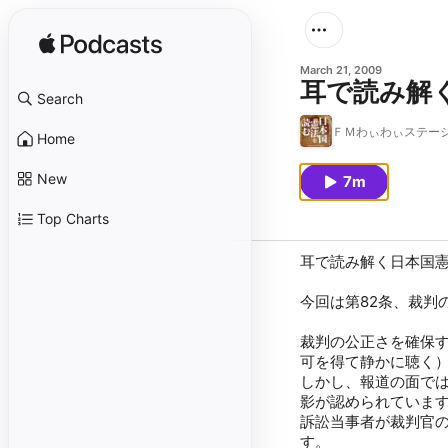
March 21, 2009
耳で読み解
Search
ＦＭわぃわぃステー
Home
New
7m
Top Charts
耳で読み解く日本国憲
今回は第82条、裁判
裁判の公正さを確保
可を得て静かに聴く
しかし、報道の面で
影が認められていま
訴訟当事者が裁判官
す。