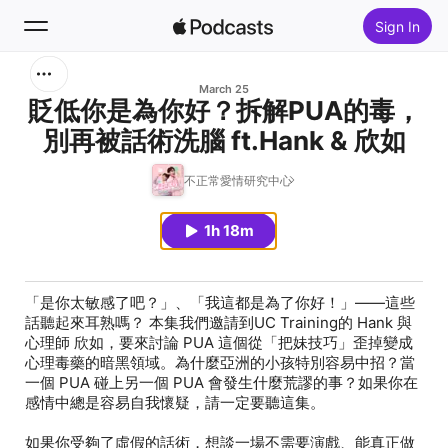
Sign In
Search
March 25
貶低你是為你好？拆解PUA的毒，
別再被話術洗腦 ft.Hank & 欣如
Home
不正常愛情研究中心
New
1h 18m
Top Charts
「是你太敏感了吧？」、「我這都是為了你好！」——這些
話聽起來耳熟嗎？ 本集我們邀請到
UC Training的 Hank
與
心理師 欣如
，要來討論 PUA 這個從「把妹技巧」歪掉變成
心理毒藥的暗黑領域。為什麼亞洲的小孩特別容易中招？當
一個 PUA 碰上另一個 PUA 會發生什麼荒謬的事？如果你在
感情中總是容易自我懷疑，請一定要聽這集。
如果你受夠了虛假的話術，想談一場不需要演戲、能真正做