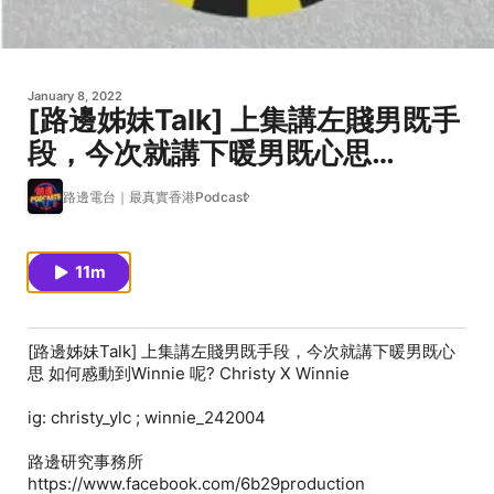
January 8, 2022
[路邊姊妹Talk] 上集講左賤男既手
段，今次就講下暖男既心思
Christy X Winnie
路邊電台｜最真實香港Podcast
11m
[路邊姊妹Talk] 上集講左賤男既手段，今次就講下暖男既心
思 如何慼動到Winnie 呢? Christy X Winnie
ig: christy_ylc ; winnie_242004
路邊研究事務所
https://www.facebook.com/6b29production