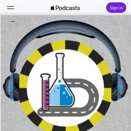
Sign In
Search
Home
New
Top Charts