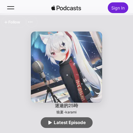
Sign In
Follow
Search
Home
New
Top Charts
迷途的25時
狼夏-karami
Latest Episode