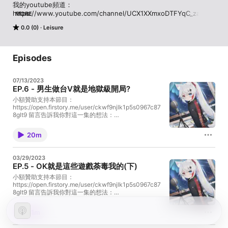
我的youtube頻道： 

https://www.youtube.com/channel/UCX1XXmxoDTFYqC_zar9N
MORE
4fQ 

0.0 (0)
Leisure
Twitter： 

https://twitter.com/karami_loser 

Episodes
聯絡信箱：coldennether@gmail.com 

07/13/2023
EP.6 - 男生做台V就是地獄級開局?
小額贊助支持本節目：
https://open.firstory.me/user/ckwf9njlk1p5s0967c87
哈囉大家好我是狼夏-karami 

8glt9 留言告訴我你對這一集的想法：
這是一個莫名其妙的節目，閒聊雜談 

https://open.firstory.me/user/ckwf9njlk1p5s0967c87
也因為這麼莫名其妙，所以也沒啥規則可言 

8glt9/comments Powered by Firstory Hosting
甚麼都能聊什麼都能講 

20m
什麼也都沒有甚麼深度的一個怪節目 

甚至一些探索身體的深度的話題也行 

03/29/2023
反正就是個莫名其妙的節目 

EP.5 - OK就是這些遊戲荼毒我的(下)
小額贊助支持本節目：
Powered by Firstory Hosting
https://open.firstory.me/user/ckwf9njlk1p5s0967c87
8glt9 留言告訴我你對這一集的想法：
https://open.firstory.me/user/ckwf9njlk1p5s0967c87
8glt9/comments Powered by Firstory Hosting
31m