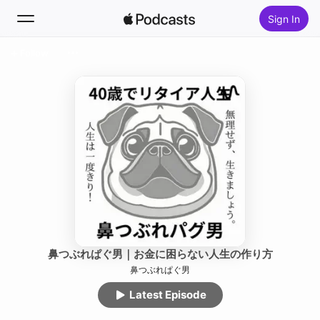
Sign In
Follow
Search
Home
New
Top Charts
鼻つぶれぱぐ男｜お金に困らない人生の作り方
鼻つぶれぱぐ男
Latest Episode