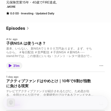
元保険営業15年・40歳でFIRE達成。

MORE
「一人でも多くの人がお金に困らない人生を」をテーマに毎日配信
0.0 (0)
Investing
Updated Daily
中🐾

聞くだけで、お金の不安がひとつずつなくなっていきます。

Episodes
金融機関が教えてくれない話を、難しくなく、押しつけがましくな
4 hr. ago
くお届けします。

子供NISA は使うべき？
基本、いらない。 新NISAで１８００万円あります。 まず、そち
らから。 ＃毎日配信 ＃音声配信 ＃子供NISA ＃新NISA ---
▼テーマ

stand.fmでは、この放送にいいね・コメント・レター送信ができ
ます。 https://stand.fm/channels/64c52bead4e2cbde2666c817
新NISA・インデックス投資・FIRE・固定費削減・節税・保険業界15
年の本音

31m
1 day ago
▼発信スタンス

アクティブファンドはやめとけ｜10年で8割が指数
に負ける現実
案件・PR・有料コンテンツは一切ありません。

テレビでアクティブファンドが紹介されるたびに、ため息が出
※すぐにお金持ちになりたい方には参考にならない配信です。

る。 今回はそんな話です。 企業研究のプロであるファンドマネー
ジャーが本気で運用しても、S&PのSPIVAデータでは日米ともア
クティブファンドの約8〜9割が10年・15年でインデックスに負け
28m
ています。 余分な手数料を払っているのに、です。 しかも信託報
もうすぐ毎日配信3年、累計50万回以上聴いていただきました。

酬の差は複利で資産を削り続け、気づくのは20年後30年後。 そ