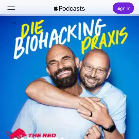
Sign In
Search
Home
New
Top Charts