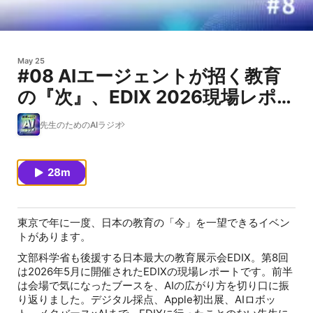
May 25
#08 AIエージェントが招く教育
の『次』、EDIX 2026現場レポー
ト
先生のためのAIラジオ
28m
東京で年に一度、日本の教育の「今」を一望できるイベン
トがあります。
文部科学省も後援する日本最大の教育展示会EDIX。第8回
は2026年5月に開催されたEDIXの現場レポートです。前半
は会場で気になったブースを、AIの広がり方を切り口に振
り返りました。デジタル採点、Apple初出展、AIロボッ