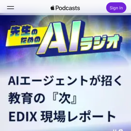
Sign In
Search
Home
New
Top Charts