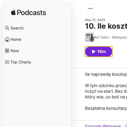
May 12, 2025
10. Ile kos
Search
Ad-Talks - Efektywn
Home
New
19m
Top Charts
Ile naprawdę kosztu
W tym odcinku przech
liczyć na start. Bez
który wie, co boli na
Bezpłatna konsultacja
Episode Webpage