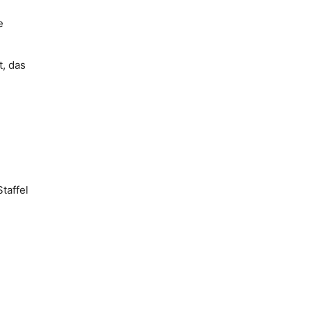
e
t, das
taffel