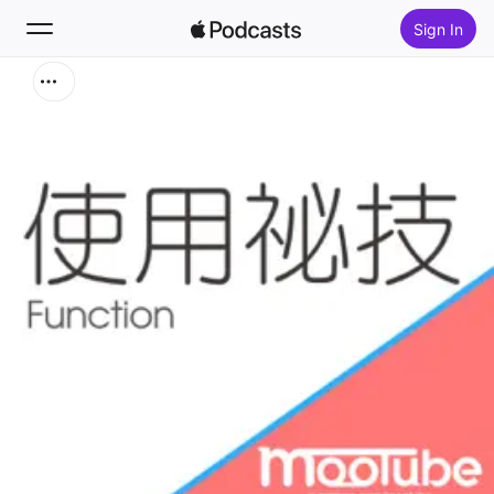
Sign In
Search
Home
New
Top Charts