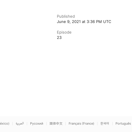
Published
June 9, 2021 at 3:36 PM UTC
Episode
23
éxico)
العربية
Русский
简体中文
Français (France)
한국어
Português 