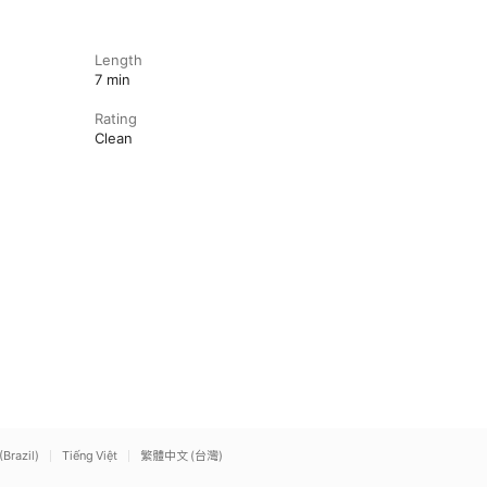
Length
7 min
Rating
Clean
(Brazil)
Tiếng Việt
繁體中文 (台灣)