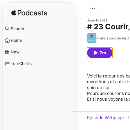
June 9, 2021
# 23 Courir
Search
Prends soin de toi...
Home
New
7m
Top Charts
Voici le retour des b
marathons et autre tr
soin de soi.
Pourquoi courons no
Et si nous voyons l
Episode Webpage