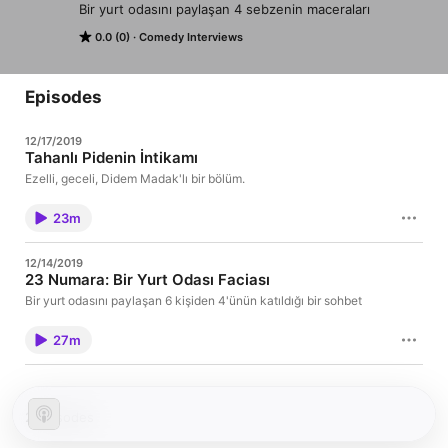
Bir yurt odasını paylaşan 4 sebzenin maceraları
0.0 (0)
Comedy Interviews
Episodes
12/17/2019
Tahanlı Pidenin İntikamı
Ezelli, geceli, Didem Madak'lı bir bölüm.
23m
12/14/2019
23 Numara: Bir Yurt Odası Faciası
Bir yurt odasını paylaşan 6 kişiden 4'ünün katıldığı bir sohbet
27m
2 Episodes