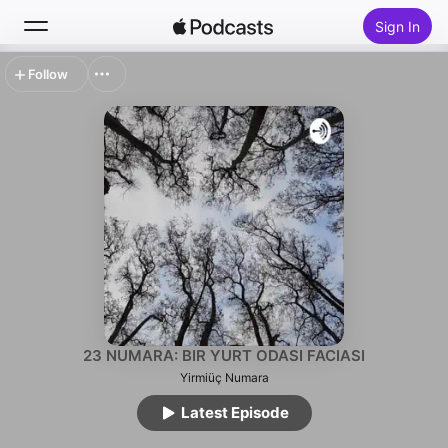
Sign In
Follow
Search
Home
New
Top Charts
23 NUMARA: BIR YURT ODASI FACIASI
Yirmiüç Numara
Latest Episode