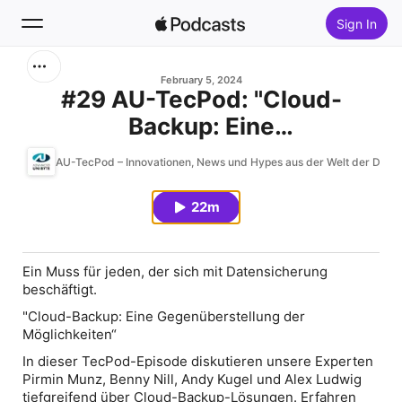
Sign In
Search
February 5, 2024
#29 AU-TecPod: "Cloud-
Backup: Eine
Home
Gegenüberstellung der
AU-TecPod – Innovationen, News und Hypes aus der Welt der Date
New
Möglichkeiten“
22m
Top Charts
Ein Muss für jeden, der sich mit Datensicherung
beschäftigt.
"Cloud-Backup: Eine Gegenüberstellung der
Möglichkeiten“
In dieser TecPod-Episode diskutieren unsere Experten
Pirmin Munz, Benny Nill, Andy Kugel und Alex Ludwig
tiefgreifend über Cloud-Backup-Lösungen. Erfahren