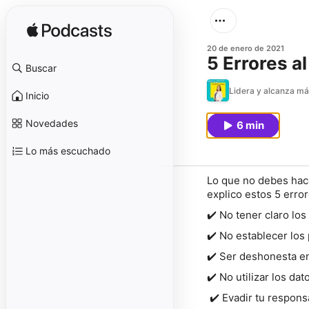
20 de enero de 2021
5 Errores al 
Buscar
Lidera y alcanza má
Inicio
Novedades
6 min
Lo más escuchado
Lo que no debes hac
explico estos 5 error
✔️ No tener claro los
✔️ No establecer los
✔️ Ser deshonesta e
✔️ No utilizar los dat
✔️ Evadir tu respons