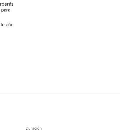
erderás
s para
ste año
Duración