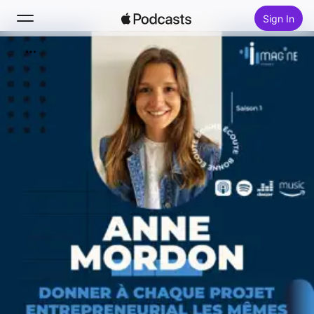
Sign In
Search
Home
New
Top Charts