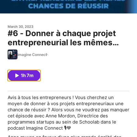
March 30, 2023
#6 - Donner à chaque projet
entrepreneurial les mêmes
chances de réussir - Anne
Imagine Connect
Mordon
1h 7m
Avis à tous les entrepreneurs ! Vous cherchez un
moyen de donner à vos projets entrepreneuriaux une
chance de réussir ? Alors vous ne voudrez pas manquer
cet épisode avec Anne Mordon, Directrice des
programmes startups au sein de Schoolab dans le
podcast Imagine Connect 🎙💙