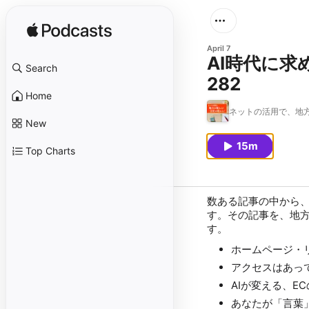
April 7
AI時代に求
Search
282
Home
ネットの活用で、地
New
15m
Top Charts
数ある記事の中から
す。その記事を、地
す。
ホームページ・
アクセスはあっ
AIが変える、E
あなたが「言葉