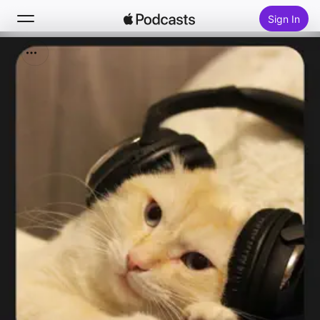
Sign In
Search
Home
New
Top Charts