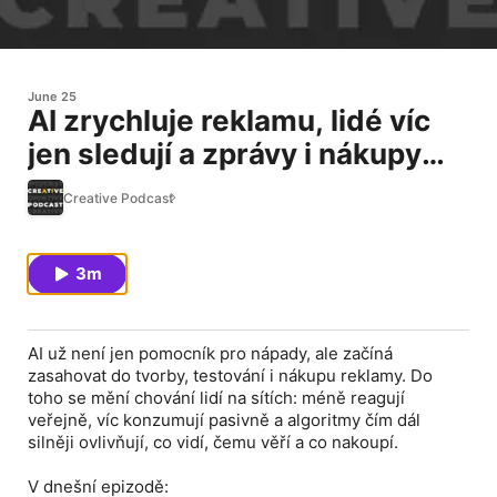
June 25
AI zrychluje reklamu, lidé víc
jen sledují a zprávy i nákupy
čím dál víc řídí algoritmy.
Creative Podcast
3m
AI už není jen pomocník pro nápady, ale začíná
zasahovat do tvorby, testování i nákupu reklamy. Do
toho se mění chování lidí na sítích: méně reagují
veřejně, víc konzumují pasivně a algoritmy čím dál
silněji ovlivňují, co vidí, čemu věří a co nakoupí.
V dnešní epizodě: