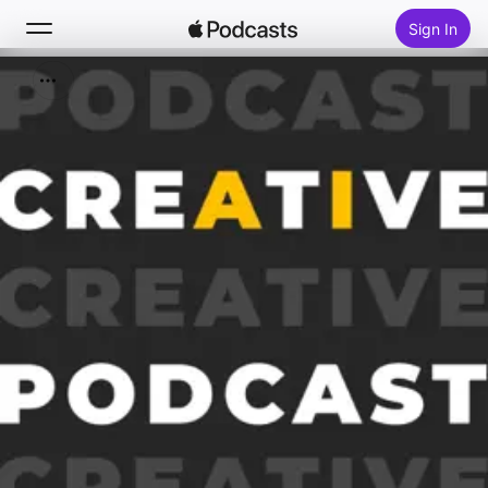
Sign In
Search
Home
New
Top Charts