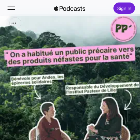
Sign In
Search
Home
New
Top Charts