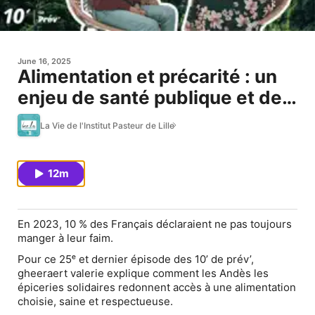
June 16, 2025
Alimentation et précarité : un
enjeu de santé publique et de
dignité - Valérie Gheeraert -
La Vie de l'Institut Pasteur de Lille
10' de prév
12m
En 2023, 10 % des Français déclaraient ne pas toujours
manger à leur faim.
Pour ce 25ᵉ et dernier épisode des 10’ de prév’,
gheeraert valerie
explique comment les
Andès les
épiceries solidaires
redonnent accès à une alimentation
choisie, saine et respectueuse.