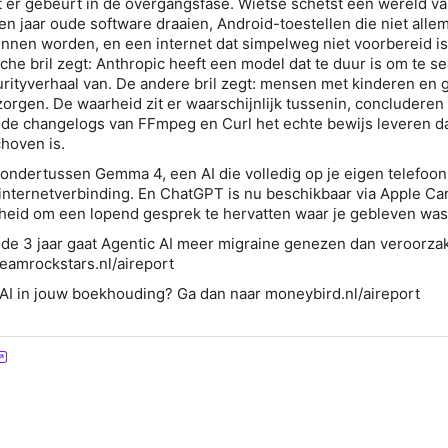
t er gebeurt in de overgangsfase. Wietse schetst een wereld v
en jaar oude software draaien, Android-toestellen die niet alle
unnen worden, en een internet dat simpelweg niet voorbereid i
che bril zegt: Anthropic heeft een model dat te duur is om te s
rityverhaal van. De andere bril zegt: mensen met kinderen en
orgen. De waarheid zit er waarschijnlijk tussenin, concluderen
l de changelogs van FFmpeg en Curl het echte bewijs leveren da
hoven is.
ondertussen Gemma 4, een AI die volledig op je eigen telefoon
 internetverbinding. En ChatGPT is nu beschikbaar via Apple Car
kheid om een lopend gesprek te hervatten waar je gebleven was
nde 3 jaar gaat Agentic AI meer migraine genezen dan veroorza
eamrockstars.nl/aireport
AI in jouw boekhouding? Ga dan naar moneybird.nl/aireport