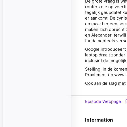
De grote vraag is wa
routers die op veerti
tegelijk geüpdatet k
er aankomt. De cynis
en maakt er een secu
maken zich oprecht z
en Alexander, terwij
fundamenteels versc
Google introduceert 
laptop draait zonder
inclusief de mogelij
Stelling: In de kome
Praat meet op www.t
Ook aan de slag met 
Episode Webpage
Information