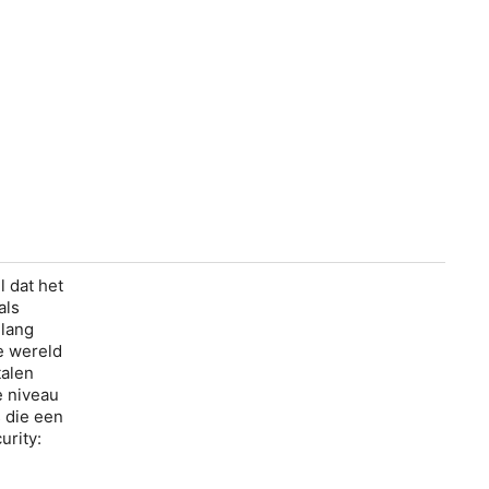
l dat het
als
 lang
le wereld
talen
e niveau
s die een
urity: