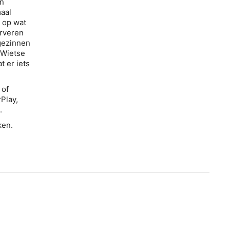
an
maal
s op wat
erveren
 gezinnen
 Wietse
t er iets
 of
Play,
.
ken.