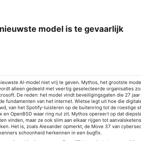
nieuwste model is te gevaarlijk
nieuwste AI-model niet vrij te geven. Mythos, het grootste mode
, wordt alleen gedeeld met veertig geselecteerde organisaties zo
rosoft. De reden: het model vindt beveiligingsgaten die 27 jaar
de fundamenten van het internet. Wietse legt uit hoe die digita
d, van het Spotify-luisteren op de buitenring tot de roestige s
 en OpenBSD waar ring nul zit. Mythos opereert op dat diepst
ten vinden, maar ze ook slim aan elkaar rijgen tot aanvalsketen
en. Het is, zoals Alexander opmerkt, de Move 37 van cybersec
enners schoonheid herkennen in een bugfix.