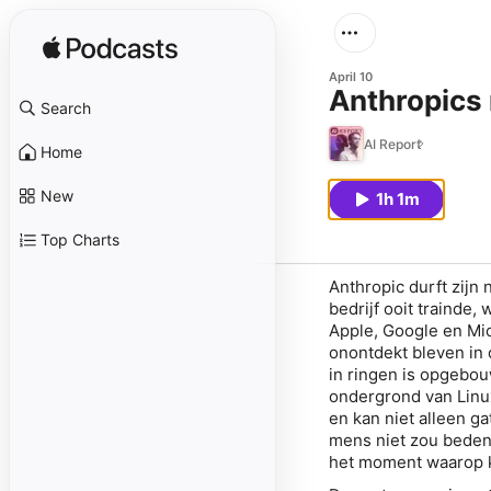
April 10
Anthropics 
Search
AI Report
Home
New
1h 1m
Top Charts
Anthropic durft zijn 
bedrijf ooit trainde
Apple, Google en Mic
onontdekt bleven in 
in ringen is opgebouw
ondergrond van Linux
en kan niet alleen ga
mens niet zou bedenk
het moment waarop k