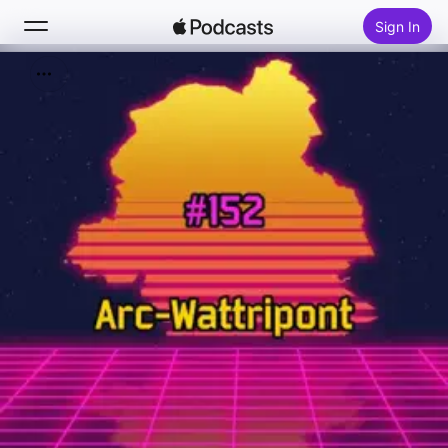
Sign In
Search
Home
New
Top Charts