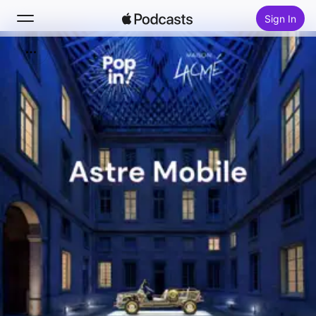
Sign In
Search
Home
New
Top Charts