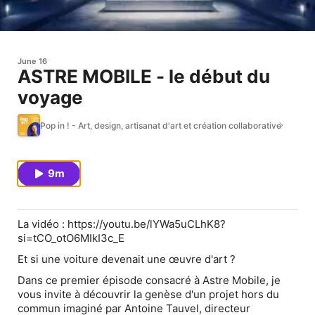
June 16
ASTRE MOBILE - le début du
voyage
Pop in ! - Art, design, artisanat d'art et création collaborative
9m
La vidéo : https://youtu.be/lYWa5uCLhK8?
si=tCO_otO6MIkI3c_E
Et si une voiture devenait une œuvre d'art ?
Dans ce premier épisode consacré à Astre Mobile, je
vous invite à découvrir la genèse d'un projet hors du
commun imaginé par Antoine Tauvel, directeur