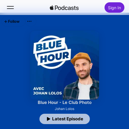
Sign In
Follow
Search
Home
New
Top Charts
Blue Hour - Le Club Photo
Johan Lolos
Latest Episode