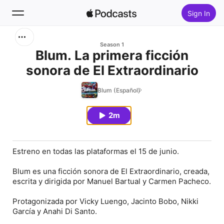
Sign In
Search
Season 1
Blum. La primera ficción
sonora de El Extraordinario
Home
Blum (Español)
New
2m
Top Charts
Estreno en todas las plataformas el 15 de junio.
Blum es una ficción sonora de El Extraordinario, creada,
escrita y dirigida por Manuel Bartual y Carmen Pacheco.
Protagonizada por Vicky Luengo, Jacinto Bobo, Nikki
García y Anahi Di Santo.