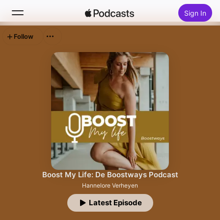
Sign In
Follow
Search
Home
New
Top Charts
Boost My Life: De Boostways Podcast
Hannelore Verheyen
Latest Episode