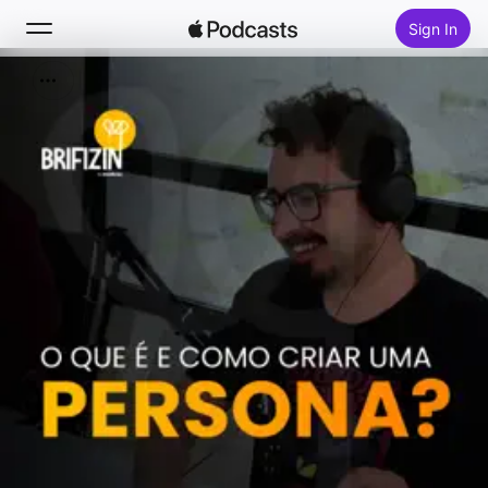
Sign In
Search
Home
New
Top Charts