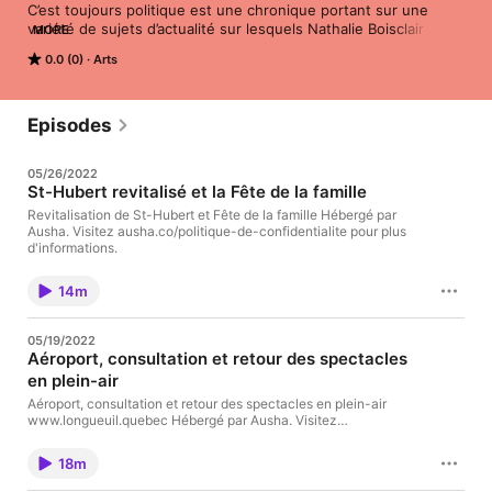
C’est toujours politique est une chronique portant sur une 
variété de sujets d’actualité sur lesquels Nathalie Boisclair 
MORE
porte un regard différent. Une perspective qui vous dévoilera 
0.0 (0)
Arts
les nouvelles locales, régionales et nationales sous un autre 
angle… et vous fera réaliser que  «C’est toujours politique!» 
 Curieuse de nature, diplômée en droit et en sciences 
économiques, conseillère municipale à Longueuil pendant 10 
Episodes
ans où elle a été de tous les dossiers, elle nous présente son 
analyse des sujets d’intérêt. Qu’il s’agisse de grands enjeux de 
05/26/2022
société, de dossiers chauds locaux ou de mettre en valeur les 
St-Hubert revitalisé et la Fête de la famille
bons coups des acteurs du milieu, cette chronique leur offrira 
une place de choix parce que malgré les apparences… C’est 
Revitalisation de St-Hubert et Fête de la famille Hébergé par
Ausha. Visitez ausha.co/politique-de-confidentialite pour plus
toujours politique!

d'informations.
Hébergé par Ausha. Visitez ausha.co/fr/politique-de-
confidentialite pour plus d'informations.
14m
05/19/2022
Aéroport, consultation et retour des spectacles
en plein-air
Aéroport, consultation et retour des spectacles en plein-air
www.longueuil.quebec Hébergé par Ausha. Visitez
ausha.co/politique-de-confidentialite pour plus d'informations.
18m