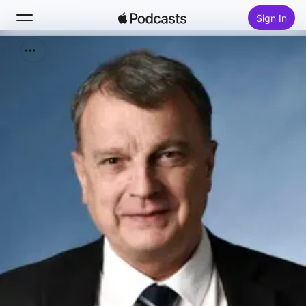
Sign In
Search
Home
New
Top Charts