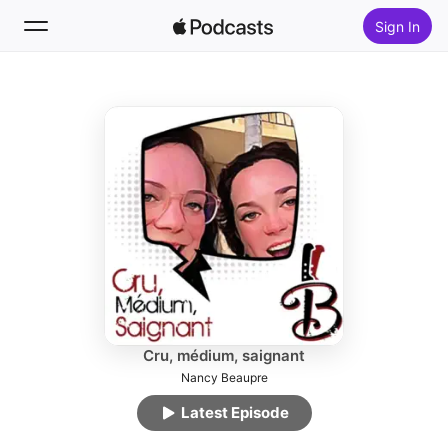
Sign In
Follow
Search
Home
New
Top Charts
Cru, médium, saignant
Nancy Beaupre
Latest Episode