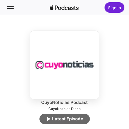
Sign In
Follow
Search
Home
New
Top Charts
CuyoNoticias Podcast
CuyoNoticias Diario
Latest Episode