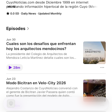
CuyoNoticias.com desde Diciembre 1999 en internet 
priorizando información hiperlocal de la región Cuyo (Mendoza, 
MORE
San Juan y San Luis) en Argentina.
0.0 (0)
Daily News
Updated Monthly
Episodes
Jun 30
Cuales son los desafíos que enfrentan
hoy los arquitectos mendocinos?
La presidente del Colegio de Arquitectos de
Mendoza Leticia Martínez detalla cuales son los
desafíos que enfrentan los arquitectos mendocinos
como base de una reflexión colectiva a raiz de
28m
celebrarse el dia del arquitecto el próximo 1 de julio
que es una jornada dedicada a reconocer la labor de
los profesionales de la arquitectura, celebrada en
Jun 23
Argentina en conmemoración de la creación de la
Modo Bicitran en Velo-City 2026
Unión Internacional de Arquitectos (UIA)
Alejandro Costanzo de CuyoNoticias conversó con
el gerente de Bicitran Javier Passera quien contó
como fue la presentación del modelo de éxito
Bicitran de Mendoza en Velo-City 2025 finalizado
hace pocos dias en la ciudad italiana de Rimini. Esto
14m
nos dijo.