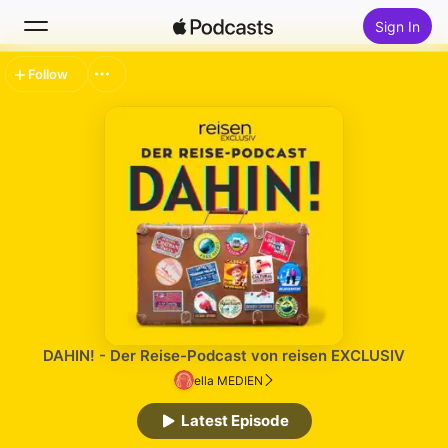
Sign In
Follow
Search
Home
New
Top Charts
DAHIN! - Der Reise-Podcast von reisen EXCLUSIV
ella MEDIEN
Latest Episode