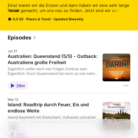
Einst waren wir die Ersten und dann haben wir eine sehr lange 
Pause gemacht, um uns neu zu finden. Jetzt sind wir wieder 
MORE
da. 

0.0 (0)
Places & Travel
Updated Biweekly
Der Podcast DAHIN! bequatscht Themen, die uns bewegen, 
begegnen und berühren. Eins haben all die Themen 
gemeinsam: sie entstehen unterwegs. 

Episodes
reisen EXCLUSIV ist eines der führenden Reisemagazine für 
den deutschsprachigen Markt. Uns gibt es bereits seit 25 
Jul 21
Jahren. Und in diesem bewegten Reiseleben haben wir schon 
Australien: Queensland (5/5) - Outback:
das ein oder andere Abenteuer erfahren dürfen. Jetzt lassen 
Australiens große Freiheit
wir euch daran teilhaben.
Eigentlich sollte nach vier Folgen Schluss sein.
Eigentlich. Doch Queensland hat noch so viel mehr
zu bieten. Deshalb nehmen wir euch in dieser
Bonusfolge mit ins Outback: endlose Weite,
26m
spektakuläre Sternenhimmel, Dinosaurierfossilien,
authentische Farmen und Menschen, die ihre Heimat
mit großer Leidenschaft zeigen.
Mar 12
Island: Roadtrip durch Feuer, Eis und
endlose Weite
Island fasziniert mit Gletschern, Vulkanen und einer
Landschaft, die fast unwirklich wirkt. In dieser Folge
von DAHIN – Der Reisepodcast von reisen
EXCLUSIV spricht Jan Malte Andresen mit Historiker
58m
und Autor Dr. Martin Wein über die Magie des